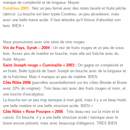
manque de complexité et de longueur. Moyen
Condrieu
2003
: Nez un peu fermé avec des notes beurré et fruité pêche
/abricot. La bouche est bien typée
Condrieu
, un peu
alcooleuse
, mais
avec une belle trame acide. Il faut attendre
qu
’il finisse d’absorber son
bois. BIEN +
Nous poursuivons avec une série de vins rouges :
Vin de Pays,
Syrah
– 2004
:
Un nez de fruits rouges et un peu de sous-
bois. Assez peu de matière en bouche, mais elle est fraîche avec du
fruité. Moyen
Saint Joseph rouge «
Cuminaille
» 2003
:
On gagne en complexité et
en fruité. Belle
typicité
de Saint Joseph en bouche avec de la longueur et
de la fraîcheur. Mais il manque un peu de matière. BIEN
Côte Rôtie 2006
(parcelles essentiellement sur les côtes Blonde et Brune
avec 10% de
viognier
) : Très beau nez avec des fruits rouges et noirs, et
une touche d’
eucalyptus
.
La bouche est un peu trop tannique à mon goût, mais il y a un beau fruité,
une belle matière et une belle structure acide. BIEN +
Côte Rôtie « Rose Pourpre » 2006
: Très beau nez sur la mûre et le
cassis. En bouche, il y a une belle structure acide / tannique avec le
boisé encore présent, mais avec beaucoup d’
élégance
.
TRES
BIEN