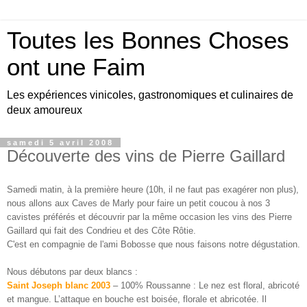
Toutes les Bonnes Choses
ont une Faim
Les expériences vinicoles, gastronomiques et culinaires de
deux amoureux
samedi 5 avril 2008
Découverte des vins de Pierre Gaillard
Samedi matin, à la première heure (10h, il ne faut pas exagérer non plus),
nous allons aux Caves de
Marly
pour faire un petit coucou à nos 3
cavistes préférés et découvrir par la même occasion les vins des Pierre
Gaillard qui fait des
Condrieu
et des Côte Rôtie.
C'est en compagnie de l'ami
Bobosse
que nous faisons notre dégustation.
Nous débutons par deux blancs :
Saint Joseph blanc 2003
– 100%
Roussanne
: Le nez est floral, abricoté
et mangue. L’attaque en bouche est boisée, florale et abricotée. Il