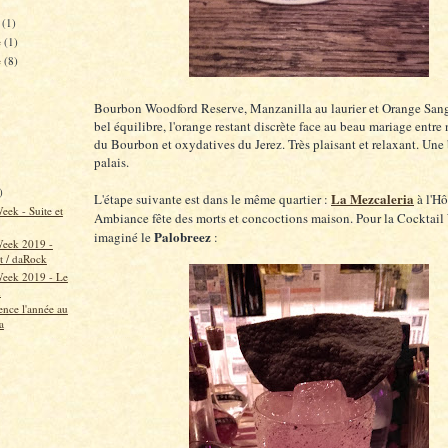
e
(1)
e
(1)
e
(8)
Bourbon Woodford Reserve, Manzanilla au laurier et Orange Sang
bel équilibre, l'orange restant discrète face au beau mariage entre
du Bourbon et oxydatives du Jerez. Très plaisant et relaxant. Une
palais.
)
La Mezcaleria
L'étape suivante est dans le même quartier :
à l'Hô
eek - Suite et
Ambiance fête des morts et concoctions maison. Pour la Cocktai
Palobreez
imaginé le
:
Week 2019 -
 / daRock
Week 2019 - Le
h
ce l'année au
a