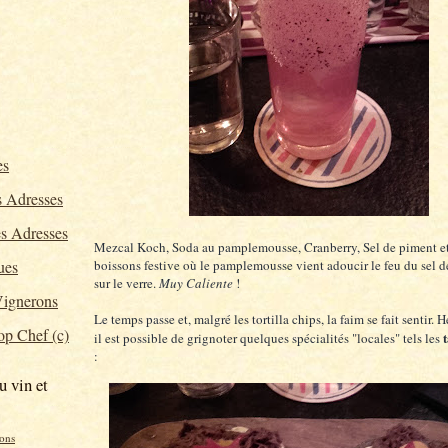
es
 Adresses
s Adresses
Mezcal Koch, Soda au pamplemousse, Cranberry, Sel de piment et 
ues
boissons festive où le pamplemousse vient adoucir le feu du sel 
sur le verre.
Muy Caliente
!
ignerons
Le temps passe et, malgré les tortilla chips, la faim se fait sentir.
p Chef (c)
il est possible de grignoter quelques spécialités "locales" tels les
:
u vin et
ons