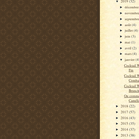
2019
(32)
▼
décembr
►
novembr
►
septembr
►
août
(4)
►
juillet
(4)
►
juin
(3)
►
mai
(1)
►
avril
(2)
►
mars
(4)
►
janvier
(4
▼
Cocktail W
Fin
Cocktail 
Combat
Cocktail 
Brunc
On commen
Caméli
2018
(22)
►
2017
(57)
►
2016
(43)
►
2015
(35)
►
2014
(37)
►
2013
(38)
►