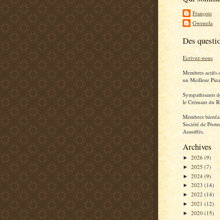
François
Gwenola
Des questi
Ecrivez-nous
Membres actifs 
un Meilleur Pina
Sympathisants d
le Crémant du R
Membres bienfai
Société de Prote
Assoiffés.
Archives
2026
(9)
►
2025
(7)
►
2024
(9)
►
2023
(14)
►
2022
(14)
►
2021
(12)
►
2020
(15)
►