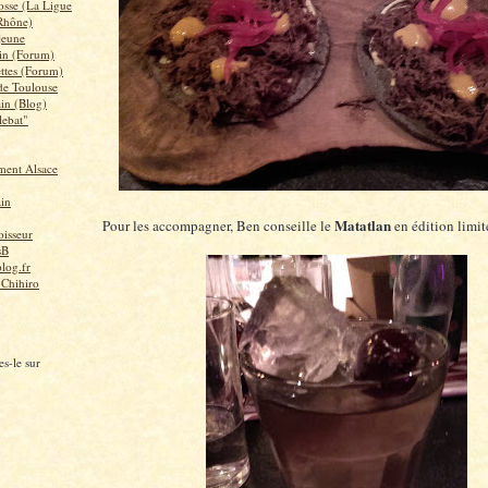
osse (La Ligue
Rhône)
 jeune
in (Forum)
ettes (Forum)
 de Toulouse
ain (Blog)
lebat"
ent Alsace
ain
Matatlan
Pour les accompagner, Ben conseille le
en édition limit
isseur
sB
log.fr
 Chihiro
s-le sur