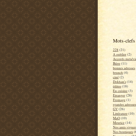
Mots-clefs
228
(21)
A oublier
(2)
Accords mets/vi
Bière
(11)
bonnes adresses
brunch
(4)
ciné
(2)
Dokhan's
(14)
éditos
(18)
En cuisine
(3)
Etranger
(28)
Fromage
(1)
grandes adresses
GV
(26)
Littérature
(10)
MaO
(10)
Meurice
(14)
Nos amis vigner
Nos boutiques
(