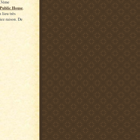
u 3ème
Public House
.
 lieu très
riez raison. De