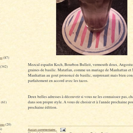
ns
(87)
Mezcal espadin Koch, Bourbon Bulleit, vermouth doux, Angostura
(342)
graines de basilic. Matatlan, comme un mariage de Manhattan et
Manhattan au gout prononcé de basilic, surprenant mais bien cons
parfaitement en accord avec les tacos.
Deux belles adresses à découvrir si vous ne les connaissez pas, c
dans son propre style. A vous de choisir et à l'année prochaine pou
(61)
prochaine édition.
ons
(20)
6)
Aucun commentaire: