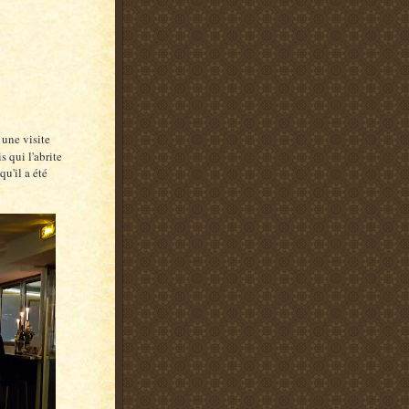
 une visite
s qui l'abrite
qu'il a été