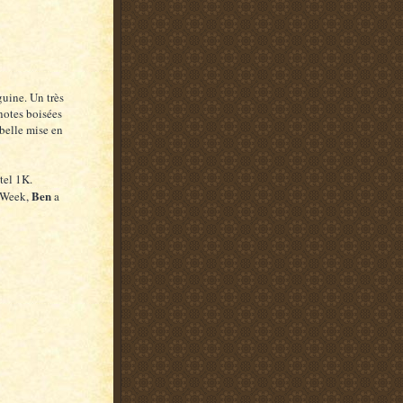
uine. Un très
 notes boisées
 belle mise en
tel 1K.
Ben
l Week,
a