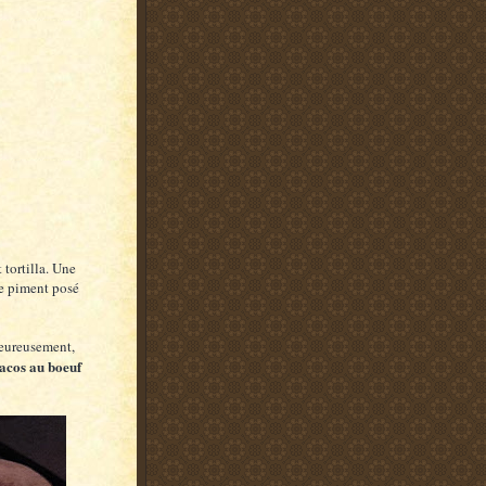
tortilla. Une
de piment posé
 Heureusement,
tacos au boeuf