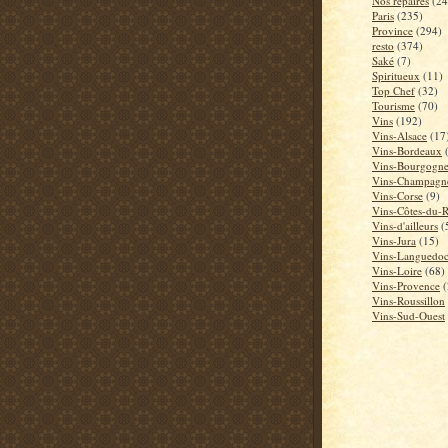
Nos repaires
(24
Paris
(235)
Province
(294)
resto
(374)
Saké
(7)
Spiritueux
(11)
Top Chef
(32)
Tourisme
(70)
Vins
(192)
Vins-Alsace
(17
Vins-Bordeaux
Vins-Bourgogn
Vins-Champagn
Vins-Corse
(9)
Vins-Côtes-du-
Vins-d'ailleurs
(
Vins-Jura
(15)
Vins-Languedo
Vins-Loire
(68)
Vins-Provence
(
Vins-Roussillon
Vins-Sud-Ouest