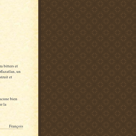
 bitters et
 Mazatlan, un
truit et
hacune bien
r la
François