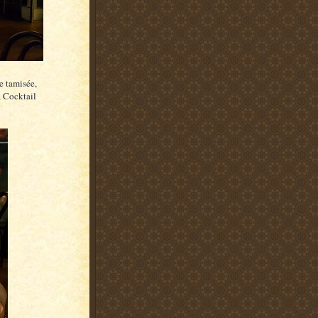
e tamisée,
a Cocktail