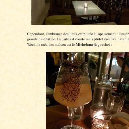
Cependant, l'ambiance des lieux est plutôt à l'apaisement : lumièr
grande baie vitrée. La carte est courte mais plutôt créative. Pour l
Michelana
Week, la création maison est le
(à gauche) :