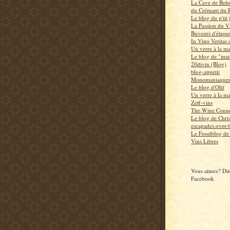
La Cave de Bob
du Crémant du 
Le blog du p'tit
La Passion du V
Buveurs d'étiqu
In Vino Veritas
Un verre à la m
Le blog de "mat
20divin (Blog)
blog-appetit
Monomaniaquem
Le blog d'Olif
Un verre à la m
Zeff-vins
The Wine Conno
Le blog de Chri
escapades.over-b
Le Foodblog de
Vins Libres
Vous aimez? Dite
Facebook