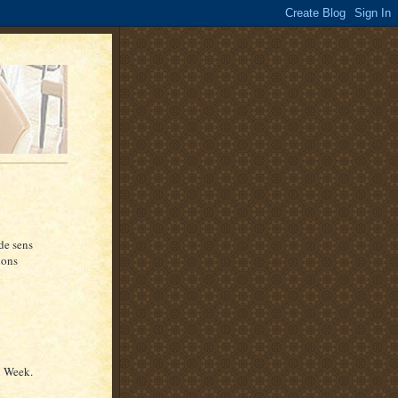
de sens
ions
l Week.