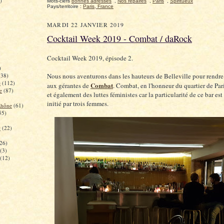
)
Mots-clefs
bonnes adresses
,
Nos repaires
,
Paris
,
Spiritueux
Pays/territoire :
Paris, France
MARDI 22 JANVIER 2019
Cocktail Week 2019 - Combat / daRock
Cocktail Week 2019, épisode 2.
)
(38)
Nous nous aventurons dans les hauteurs de Belleville pour rendre
e
(112)
Combat
aux gérantes de
. Combat, en l'honneur du quartier de Pari
e
(87)
et également des luttes féministes car la particularité de ce bar est 
initié par trois femmes.
Rhône
(61)
55)
c
(22)
26)
(3)
(12)