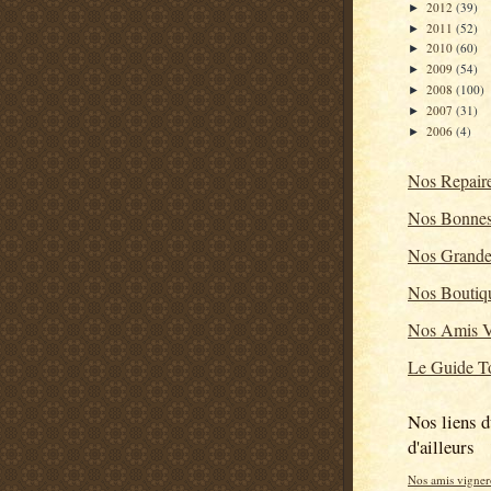
2012
(39)
►
2011
(52)
►
2010
(60)
►
2009
(54)
►
2008
(100)
►
2007
(31)
►
2006
(4)
►
Nos Repair
Nos Bonnes
Nos Grande
Nos Boutiq
Nos Amis V
Le Guide To
Nos liens d
d'ailleurs
Nos amis vigner