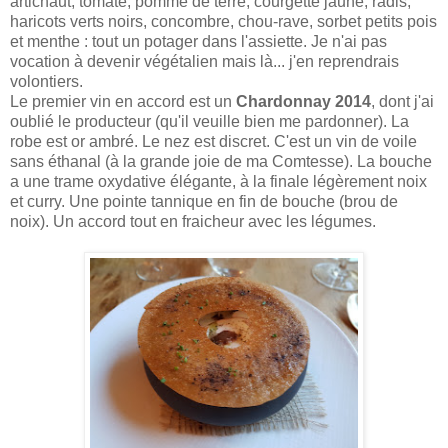
artichaut, tomate, pomme de terre, courgette jaune, radis,
haricots verts noirs, concombre, chou-rave, sorbet petits pois
et menthe : tout un potager dans l'assiette. Je n'ai pas
vocation à devenir végétalien mais là... j'en reprendrais
volontiers.
Le premier vin en accord est un
Chardonnay 2014
, dont j'ai
oublié le producteur (qu'il veuille bien me pardonner). La
robe est or ambré. Le nez est discret. C'est un vin de voile
sans éthanal (à la grande joie de ma Comtesse). La bouche
a une trame oxydative élégante, à la finale légèrement noix
et curry. Une pointe tannique en fin de bouche (brou de
noix). Un accord tout en fraicheur avec les légumes.