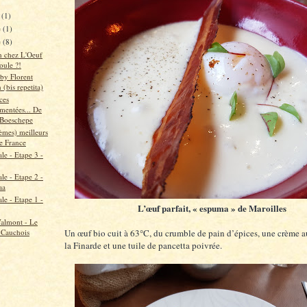
e
(1)
e
(1)
e
(8)
 chez L'Oeuf
oule ?!
by Florent
(bis repetita)
ces
entées... De
à Boeschepe
ièmes) meilleurs
de France
le - Etape 3 -
le - Etape 2 -
aa
le - Etape 1 -
L’œuf parfait, « espuma » de Maroilles
Valmont - Le
 Cauchois
Un œuf bio cuit à 63°C, du crumble de pain d’épices, une crème a
la Finarde et une tuile de pancetta poivrée.