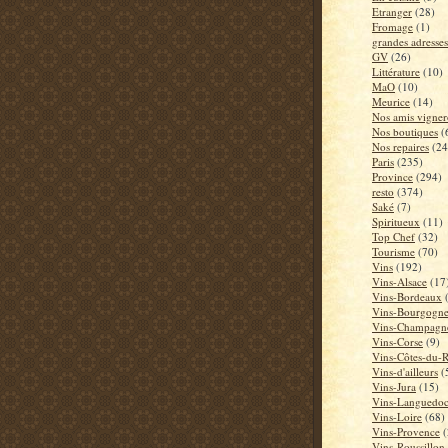
Etranger
(28)
Fromage
(1)
grandes adresses
GV
(26)
Littérature
(10)
MaO
(10)
Meurice
(14)
Nos amis vigner
Nos boutiques
(
Nos repaires
(24
Paris
(235)
Province
(294)
resto
(374)
Saké
(7)
Spiritueux
(11)
Top Chef
(32)
Tourisme
(70)
Vins
(192)
Vins-Alsace
(17
Vins-Bordeaux
Vins-Bourgogn
Vins-Champagn
Vins-Corse
(9)
Vins-Côtes-du-
Vins-d'ailleurs
(
Vins-Jura
(15)
Vins-Languedo
Vins-Loire
(68)
Vins-Provence
(
Vins-Roussillon