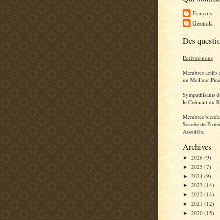
François
Gwenola
Des questi
Ecrivez-nous
Membres actifs 
un Meilleur Pina
Sympathisants d
le Crémant du R
Membres bienfai
Société de Prote
Assoiffés.
Archives
2026
(9)
►
2025
(7)
►
2024
(9)
►
2023
(14)
►
2022
(14)
►
2021
(12)
►
2020
(15)
►