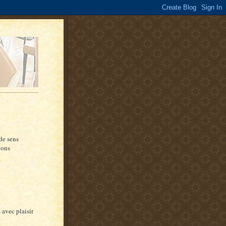
de sens
ions
 avec plaisir