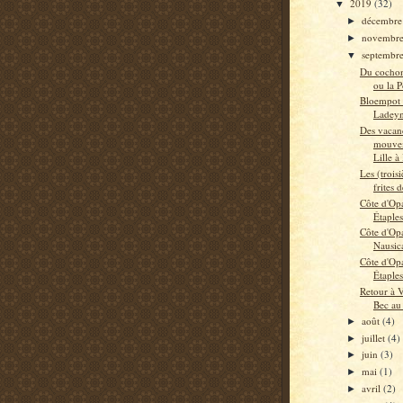
2019
(32)
▼
décembr
►
novembr
►
septembr
▼
Du cochon
ou la P
Bloempot 
Ladeyn 
Des vacan
mouvem
Lille 
Les (trois
frites 
Côte d'Opa
Étaples
Côte d'Opa
Nausic
Côte d'Opa
Étaples
Retour à 
Bec au
août
(4)
►
juillet
(4)
►
juin
(3)
►
mai
(1)
►
avril
(2)
►