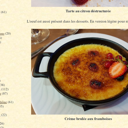
Tarte au citron déstructurée
(61)
L'oeuf est aussi présent dans les desserts. En version légère pour 
ons
(20)
6)
)
)
(38)
e
(112)
e
(87)
Rhône
(61)
55)
c
(22)
Crème brulée aux framboises
26)
(3)