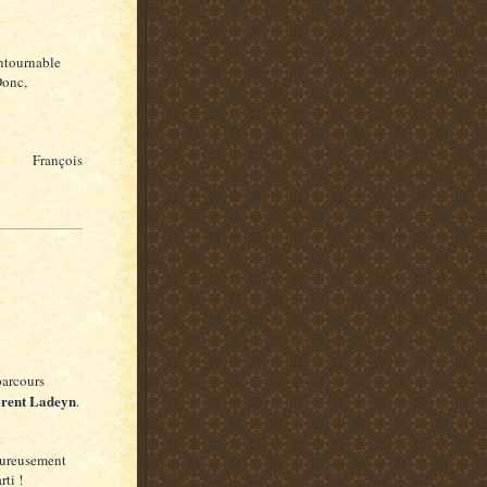
ontournable
Donc,
François
parcours
rent Ladeyn
.
eureusement
rti !