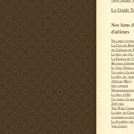
Le Guide To
Nos liens d
d'ailleurs
Nos amis vigner
La Cave de Bob
du Crémant du 
Le blog du p'tit
La Passion du V
Buveurs d'étiqu
In Vino Veritas
Un verre à la m
Le blog de "mat
20divin (Blog)
blog-appetit
Monomaniaquem
Le blog d'Olif
Un verre à la m
Zeff-vins
The Wine Conno
Le blog de Chri
escapades.over-b
Le Foodblog de
Vins Libres