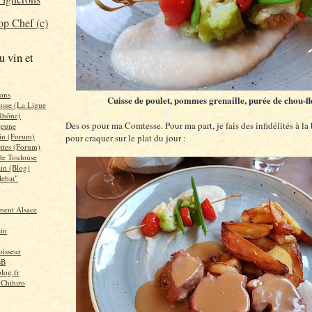
p Chef (c)
u vin et
ons
Cuisse de poulet, pommes grenaille, purée de chou-fl
osse (La Ligue
Rhône)
Des os pour ma Comtesse. Pour ma part, je fais des infidélités à la
 jeune
in (Forum)
pour craquer sur le plat du jour :
ettes (Forum)
 de Toulouse
ain (Blog)
lebat"
ent Alsace
ain
isseur
sB
log.fr
 Chihiro