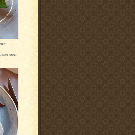
eur
 basse-cour