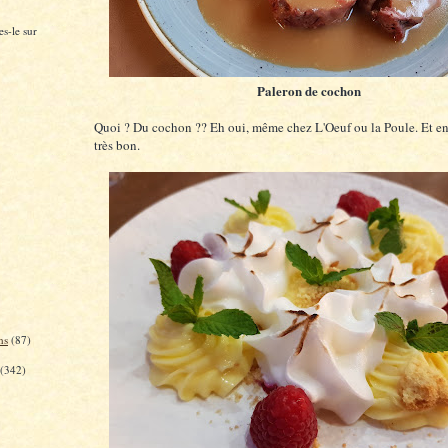
s-le sur
Paleron de cochon
Quoi ? Du cochon ?? Eh oui, même chez L'Oeuf ou la Poule. Et en p
très bon.
ns
(87)
(342)