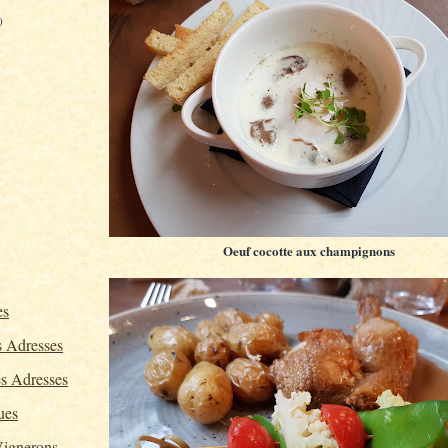
)
Oeuf cocotte aux champignons
es
 Adresses
s Adresses
ues
ignerons