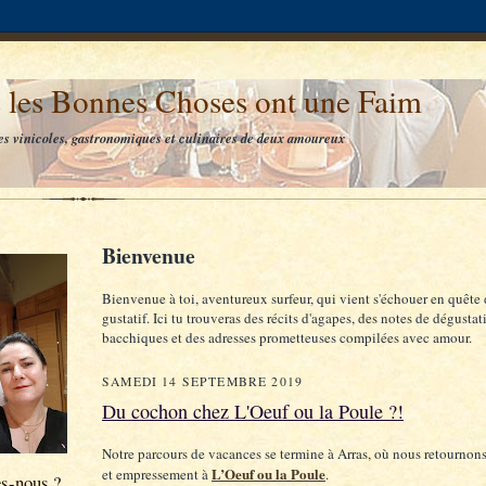
 les Bonnes Choses ont une Faim
es vinicoles, gastronomiques et culinaires de deux amoureux
Bienvenue
Bienvenue à toi, aventureux surfeur, qui vient s'échouer en quête 
gustatif. Ici tu trouveras des récits d'agapes, des notes de dégustat
bacchiques et des adresses prometteuses compilées avec amour.
SAMEDI 14 SEPTEMBRE 2019
Du cochon chez L'Oeuf ou la Poule ?!
Notre parcours de vacances se termine à Arras, où nous retournons
L’Oeuf ou la Poule
et empressement à
.
s-nous ?