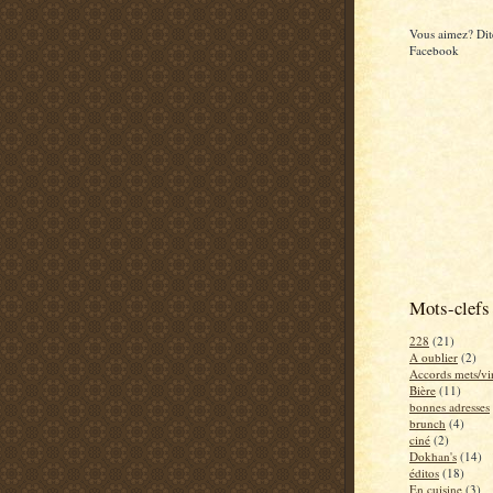
Vous aimez? Dite
Facebook
Mots-clefs
228
(21)
A oublier
(2)
Accords mets/vi
Bière
(11)
bonnes adresses
brunch
(4)
ciné
(2)
Dokhan's
(14)
éditos
(18)
En cuisine
(3)