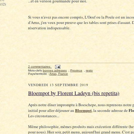
...et en version gourmande pour moi.
(12)
Si vous n'avez pas encore compris, L'Oeuf ou la Poule est un inc
d'Arras, j'en veux pour preuve que les tables sont prises d'assaut. 
réservation indispensable.
2 commentaires:
Mots-clefs
bonnes adresses
,
Province
,
resto
Pays/territoire :
Arras, France
VENDREDI 13 SEPTEMBRE 2019
Bloempot by Florent Ladeyn (bis repetita)
Après notre dîner impromptu à Boeschepe, nous reprenons notre 
Bloempot
Flo
initial pour aller déjeuner au
, la seconde adresse de
Les circonstances...
Même philosophie, mêmes produits mais exécution différente (h
pour nous). Hier soir, petit menu, aujourd'hui grand menu. C'est pa