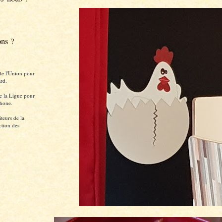
ons ?
de l'Union pour
rd.
e la Ligue pour
hone.
teurs de la
ction des