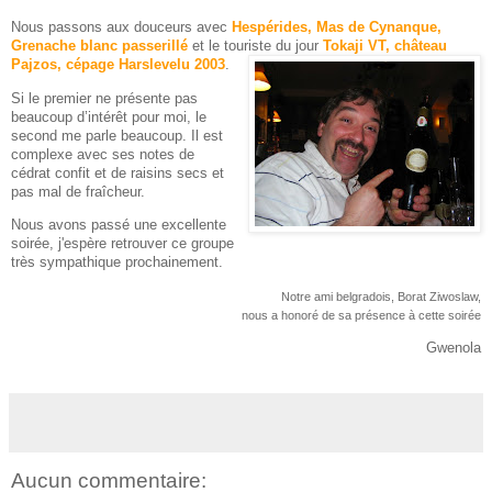
Nous passons aux douceurs avec
Hespérides, Mas de Cynanque,
Grenache blanc passerillé
et le touriste du jour
Tokaji VT, château
Pajzos, cépage Harslevelu 2003
.
Si le premier ne présente pas
beaucoup d’intérêt pour moi, le
second me parle beaucoup. Il est
complexe avec ses notes de
cédrat confit et de raisins secs et
pas mal de fraîcheur.
Nous avons passé une excellente
soirée, j'espère retrouver ce groupe
très sympathique prochainement.
Notre ami belgradois, Borat Ziwoslaw,
nous a honoré de sa présence à cette soirée
Gwenola
Aucun commentaire: