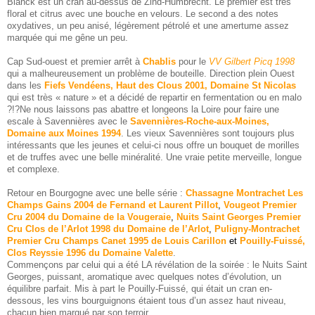
Blanck est un cran au-dessus de Zind-Humbrecht. Le premier est très
floral et citrus avec une bouche en velours. Le second a des notes
oxydatives, un peu anisé, légèrement pétrolé et une amertume assez
marquée qui me gêne un peu.
Cap Sud-ouest et premier arrêt à
Chablis
pour le
VV Gilbert Picq 1998
qui a malheureusement un problème de bouteille. Direction plein Ouest
dans les
Fiefs Vendéens, Haut des Clous 2001, Domaine St Nicolas
qui est très « nature » et a décidé de repartir en fermentation ou en malo
?!?Ne nous laissons pas abattre et longeons la Loire pour faire une
escale à Savennières avec le
Savennières-Roche-aux-Moines,
Domaine aux Moines 1994
. Les vieux Savennières sont toujours plus
intéressants que les jeunes et celui-ci nous offre un bouquet de morilles
et de truffes avec une belle minéralité. Une vraie petite merveille, longue
et complexe.
Retour en Bourgogne avec une belle série :
Chassagne Montrachet Les
Champs Gains 2004 de Fernand et Laurent Pillot
,
Vougeot Premier
Cru 2004 du Domaine de la Vougeraie
,
Nuits Saint Georges Premier
Cru Clos de l’Arlot 1998 du Domaine de l’Arlot
,
Puligny-Montrachet
Premier Cru Champs Canet 1995 de Louis Carillon
et
Pouilly-Fuissé,
Clos Reyssie 1996 du Domaine Valette
.
Commençons par celui qui a été LA révélation de la soirée : le Nuits Saint
Georges, puissant, aromatique avec quelques notes d’évolution, un
équilibre parfait. Mis à part le Pouilly-Fuissé, qui était un cran en-
dessous, les vins bourguignons étaient tous d’un assez haut niveau,
chacun bien marqué par son terroir.