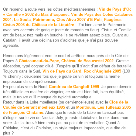
On reprend la route vers les côtes méditerranéennes :
Vin de Pays d’Oc
« Camille » 2002 du Mas d’Espanet
,
Vin de Pays des Cotes Catalanes
2004, Le Soula
,
Patrimonio, Clos Alivu 2007 d'E Poli
,
Faugères
Cistus 2006 du Château de la Liquière
. J’ai bien aimé le Patrimonio
avec ses accents de garigue (note de romarin en fleur). Cistus et Camille
ont de beaux nez mais en bouche ils se révèlent assez plats. Quant au
Catalan, il avait une déclinaison d’acidités que je n’ai pas trouvée
agréable.
Remontons légèrement vers le nord et arrêtons-nous près de la Cité des
Papes à
Chateauneuf-du-Pape, Château de Beaucastel 2002
. Grosse
déception, typé cognac dilué. J’espère qu’il s’agit d’un défaut de bouteille.
Toujours dans le Sud,
Vin de Pays du Gard, Roc d’Anglade 2005
(100
% chenin) : deuxième fois que je goûte ce vin et toujours la même
impression d’incompréhension.
En peu plus vers le Nord,
Condrieu de Gangloff 1999
. Je pense devenir
très difficile en matière de viognier, ce vin est bien fait, bien équilibré,
mais je trouve qu’il manque de typicité aromatique.
Retour dans la Loire moelleuse (ou demi-moelleuse) avec le
Clos de la
Coulée de Serrant moelleux 1995
et un
Montlouis, Les Tuffeaux 2005
de François Chidaine
. Alors que le reste de la table ne tarissait pas
d’éloges sur le vin de Nicolas Joly, je reste dubitative, le nez dans mon
verre. Je l’ai trouvé bien mais pas au point de m’emballer. Quant à
Chidaine, c’est du Chidaine, un style toujours impeccable, que dire de
plus ?