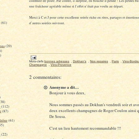
confiture de poire. Par contre, ô surprise, en bouche il pétille ! Les petites bu
une fraîcheur agréable même si l’effet n’était pas voulu au départ.
Merci à C et J pour cette excellente soirée riche en rires, partages et émotion
(61)
d’autres soirées suivront.
ons
(20)
6)
)
Mots-clefs
bonnes adresses
,
Dokhan's
,
Nos repaires
,
Paris
,
Vins-Borde
Champagne
,
Vins-Provence
2 commentaires:
Anonyme a dit…
Bonjour à vous deux,
)
(38)
Nous sommes passés au Dokhan's vendredi soir et av
e
(112)
deux excellents champagnes de Roger Coulon ainsi q
e
(87)
De Sousa.
Rhône
(61)
55)
C'est un lieu hautement recommandable !!!
c
(22)