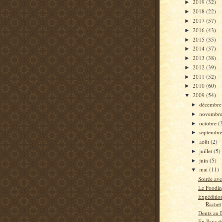
2019
(32)
►
2018
(22)
►
2017
(57)
►
2016
(43)
►
2015
(35)
►
2014
(37)
►
2013
(38)
►
2012
(39)
►
2011
(52)
►
2010
(60)
►
2009
(54)
▼
décembr
►
novembr
►
octobre
(
►
septembr
►
août
(2)
►
juillet
(5)
►
juin
(5)
►
mai
(11)
▼
Soirée ave
Le Fooding
Expéditio
Rachet
Deutz au 
En Pays de