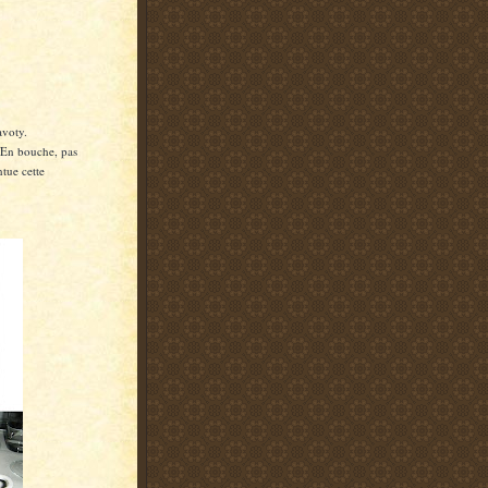
avoty.
. En bouche, pas
ntue cette