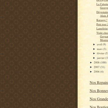
La Cabotte
George
Dégustatio
Alain 
Karaage !
Petit tour
Lameloise
Visite che
Gagnar
Montra
avril
(9)
►
mars
(3)
►
février
(5
►
janvier
(3
►
2008
(100)
►
2007
(31)
►
2006
(4)
►
Nos Repair
Nos Bonnes
Nos Grande
Nos Boutiq