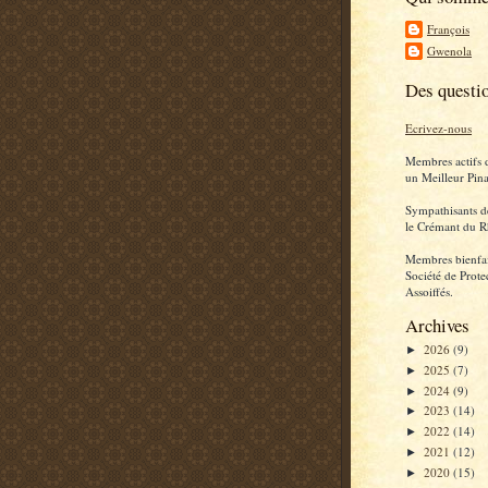
François
Gwenola
Des questi
Ecrivez-nous
Membres actifs 
un Meilleur Pina
Sympathisants d
le Crémant du R
Membres bienfai
Société de Prote
Assoiffés.
Archives
2026
(9)
►
2025
(7)
►
2024
(9)
►
2023
(14)
►
2022
(14)
►
2021
(12)
►
2020
(15)
►