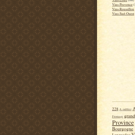
Vins-Provence
(
Vins-Roussillon
Vins-Sud-Ouest
A
228
A oublier
grand
Fromage
Province
Bourgogne
V
Languedoc