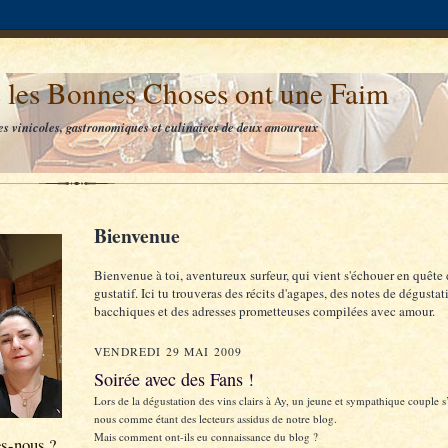
 les Bonnes Choses ont une Faim
es vinicoles, gastronomiques et culinaires de deux amoureux
Bienvenue
Bienvenue à toi, aventureux surfeur, qui vient s'échouer en quête 
gustatif. Ici tu trouveras des récits d'agapes, des notes de dégustat
bacchiques et des adresses prometteuses compilées avec amour.
VENDREDI 29 MAI 2009
Soirée avec des Fans !
Lors de la dégustation des vins clairs à Ay, un jeune et sympathique couple s’
nous comme étant des lecteurs assidus de notre blog.
Mais comment ont-ils eu connaissance du blog ?
s-nous ?