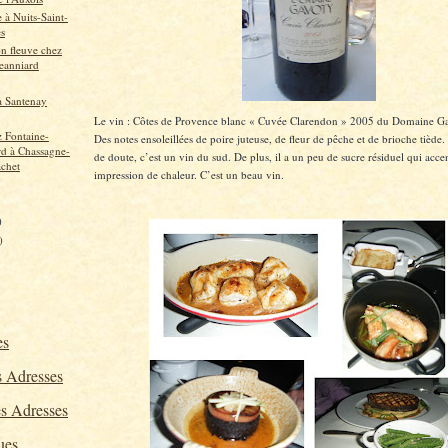
 à Nuits-Saint-
s
n fleuve chez
Jeanniard
 à Santenay
Le vin : Côtes de Provence blanc « Cuvée Clarendon » 2005 du Domaine G
z Fontaine-
Des notes ensoleillées de poire juteuse, de fleur de pêche et de brioche tiède
d à Chassagne-
de doute, c’est un vin du sud. De plus, il a un peu de sucre résiduel qui acce
chet
impression de chaleur. C’est un beau vin.
)
)
es
 Adresses
s Adresses
ues