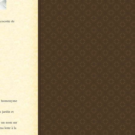
 cocotte de
son homonyme
u jardin et
re un nom sur
ma lotte à la