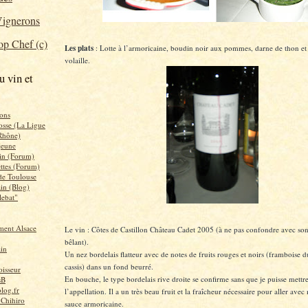
ignerons
p Chef (c)
Les plats
: Lotte à l’armoricaine, boudin noir aux pommes, darne de thon et
volaille.
u vin et
ons
osse (La Ligue
Rhône)
 jeune
in (Forum)
ettes (Forum)
 de Toulouse
ain (Blog)
lebat"
ent Alsace
Le vin : Côtes de Castillon Château Cadet 2005 (à ne pas confondre avec 
bêlant).
ain
Un nez bordelais flatteur avec de notes de fruits rouges et noirs (framboise d
cassis) dans un fond beurré.
isseur
En bouche, le type bordelais rive droite se confirme sans que je puisse mett
sB
log.fr
l’appellation. Il a un très beau fruit et la fraîcheur nécessaire pour aller avec 
 Chihiro
sauce armoricaine.