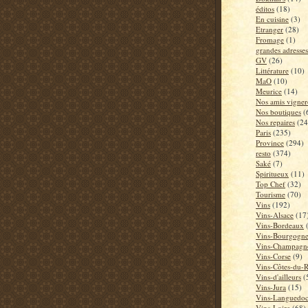
éditos
(18)
En cuisine
(3)
Etranger
(28)
Fromage
(1)
grandes adresses
GV
(26)
Littérature
(10)
MaO
(10)
Meurice
(14)
Nos amis vigner
Nos boutiques
(
Nos repaires
(24
Paris
(235)
Province
(294)
resto
(374)
Saké
(7)
Spiritueux
(11)
Top Chef
(32)
Tourisme
(70)
Vins
(192)
Vins-Alsace
(17
Vins-Bordeaux
Vins-Bourgogn
Vins-Champagn
Vins-Corse
(9)
Vins-Côtes-du-
Vins-d'ailleurs
(
Vins-Jura
(15)
Vins-Languedo
Vins-Loire
(68)