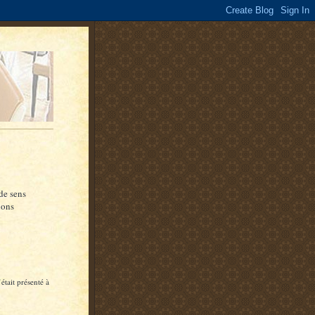
de sens
ions
était présenté à