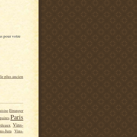
s pour votre
cle plus ancien
Etranger
uisine
Paris
paires
Vins-
rdeaux
ns-Jura
Vins-