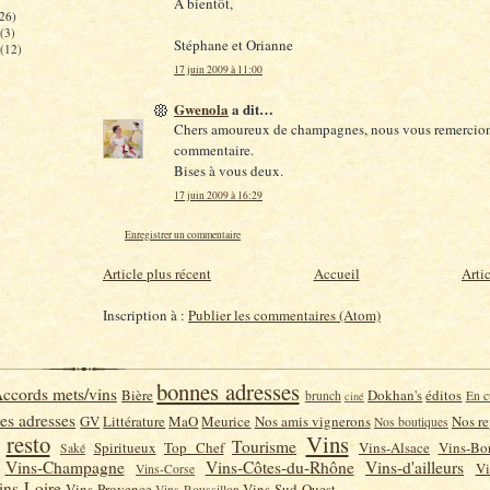
A bientôt,
26)
(3)
Stéphane et Orianne
(12)
17 juin 2009 à 11:00
Gwenola
a dit…
Chers amoureux de champagnes, nous vous remercion
commentaire.
Bises à vous deux.
17 juin 2009 à 16:29
Enregistrer un commentaire
Article plus récent
Accueil
Arti
Inscription à :
Publier les commentaires (Atom)
bonnes adresses
ccords mets/vins
Bière
Dokhan's
éditos
brunch
En c
ciné
es adresses
GV
Littérature
MaO
Meurice
Nos amis vignerons
Nos re
Nos boutiques
resto
Vins
Tourisme
Spiritueux
Top Chef
Vins-Alsace
Vins-Bo
Saké
Vins-Champagne
Vins-Côtes-du-Rhône
Vins-d'ailleurs
Vi
Vins-Corse
ins-Loire
Vins-Provence
Vins-Sud-Ouest
Vins-Roussillon