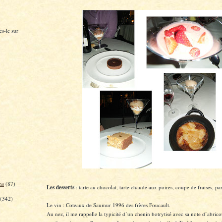
s-le sur
ns
(87)
Les desserts
: tarte au chocolat, tarte chaude aux poires, coupe de fraises, par
(342)
Le vin : Coteaux de Saumur 1996 des frères Foucault.
Au nez, il me rappelle la typicité d’un chenin botrytisé avec sa note d’abricot