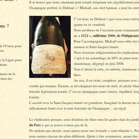
Il se trouve que notre charmant petit couple fréquente très régulièrement not
Champagne préféré, le Dokhan’s ! Mickaël, son chef barman, a joué les en
C’est donc au Dokhan’s que nous nous retrou
ons ?
quatre en ce vendredi.
Nous profitons de l’occasion pour commander
de
« 1522 », millésime 2000, de Philipponat
Pour l’accompagner, Mickaël nous offre des
de l'Union pour
saumon et Saint-Jacques fumés.
rd.
Nous écoutons religieusement les explications 
s’agit d’un assemblage de 60% de pinot noir
e la Ligue pour
chardonnay, dégorgé en juin 2008.
hone.
Tout d’abord la robe, or-ambrée, lumineuse a
teurs de la
fines.
ction des
Au nez, il est riche, complexe, puissant avec
confite qui domine. Ensuite, se développent des notes de miel, de pêche blan
brioche légèrement toastée. C’est un champagne assez vineux, équilibré, lon
fraîche.
L’accord avec la Saint-Jacques fumée est grandiose. Imaginez la finesse du c
délicatement fumé avec la note briochée du Champagne… un régal.
La vinification prenant, nous décidons de dîner tous les quatre dans les jard
du Parc »
qui se trouve à deux pas de là.
Ne sachant que choisir, nous optons pour une formule « carte blanche ». Pour
nous aurons chacun des plats différents. Quitte à être aventureux, autant être