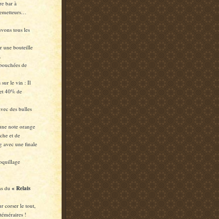
re bar à
tremetteurs…
vons tous les
 une bouteille
.
 bouchées de
sur le vin : Il
 et 40% de
vec des bulles
 une note orange
che et de
g avec une finale
oquillage
ins du
« Relais
 corser le tout,
 téméraires !