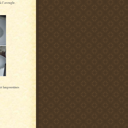
à l’aveugle.
et langoustines