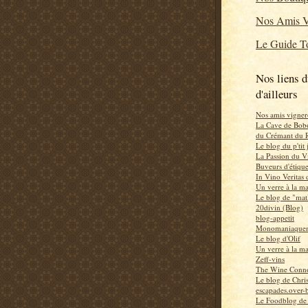
Nos Amis V
Le Guide To
Nos liens d
d'ailleurs
Nos amis vigner
La Cave de Bob
du Crémant du 
Le blog du p'tit
La Passion du V
Buveurs d'étiqu
In Vino Veritas
Un verre à la m
Le blog de "mat
20divin (Blog)
blog-appetit
Monomaniaquem
Le blog d'Olif
Un verre à la m
Zeff-vins
The Wine Conno
Le blog de Chri
escapades.over-b
Le Foodblog de