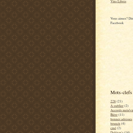
Vins Libres
Vous aimez? Dite
Facebook
Mots-clefs
228
(21)
A oublier
(2)
Accords mets/vi
Bière
(11)
bonnes adresses
brunch
(4)
ciné
(2)
Dokhan's
(14)