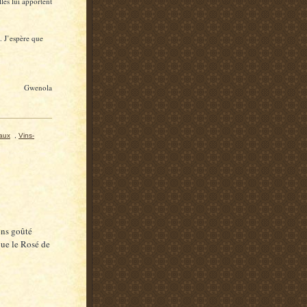
lles lui apportent
s. J’espère que
Gwenola
aux
,
Vins-
ons goûté
ue le Rosé de