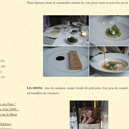
Nous laissons donc le sommelier choisir les vins pour nous et nous les servir 
e
(3)
e
(4)
3)
e
(1)
Les entrées
: duo de saumon, soupe froide de petit pois, foie gras de canard 
au bouillon de crustacés.
c des Fans !
 d'été 2009...
n sur le Mont
Dokhan's
 l'Auxois