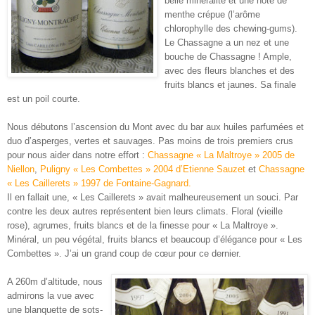
belle minéralité et une note de
menthe crépue (l’arôme
chlorophylle des chewing-gums).
Le Chassagne a un nez et une
bouche de Chassagne ! Ample,
avec des fleurs blanches et des
fruits blancs et jaunes. Sa finale
est un poil courte.
Nous débutons l’ascension du Mont avec du bar aux huiles parfumées et
duo d’asperges, vertes et sauvages. Pas moins de trois premiers crus
pour nous aider dans notre effort :
Chassagne « La Maltroye » 2005 de
Niellon
,
Puligny « Les Combettes » 2004 d’Etienne Sauzet
et
Chassagne
« Les Caillerets » 1997 de Fontaine-Gagnard.
Il en fallait une, « Les Caillerets » avait malheureusement un souci. Par
contre les deux autres représentent bien leurs climats. Floral (vieille
rose), agrumes, fruits blancs et de la finesse pour « La Maltroye ».
Minéral, un peu végétal, fruits blancs et beaucoup d’élégance pour « Les
Combettes ». J’ai un grand coup de cœur pour ce dernier.
A 260m d’altitude, nous
admirons la vue avec
une blanquette de sots-