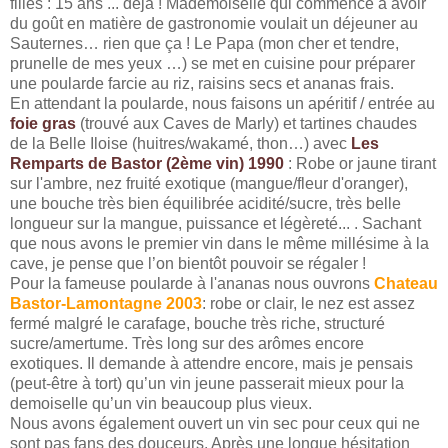
filles : 15 ans ... déjà ! Mademoiselle qui commence à avoir
du goût en matière de gastronomie voulait un déjeuner au
Sauternes… rien que ça ! Le Papa (mon cher et tendre,
prunelle de mes yeux …) se met en cuisine pour préparer
une poularde farcie au riz, raisins secs et ananas frais.
En attendant la poularde, nous faisons un apéritif / entrée au
foie gras
(trouvé aux Caves de Marly) et tartines chaudes
de la Belle Iloise (huitres/wakamé, thon…) avec
Les
Remparts de Bastor (2ème vin) 1990
: Robe or jaune tirant
sur l'ambre, nez fruité exotique (mangue/fleur d'oranger),
une bouche très bien équilibrée acidité/sucre, très belle
longueur sur la mangue, puissance et légèreté... . Sachant
que nous avons le premier vin dans le même millésime à la
cave, je pense que l’on bientôt pouvoir se régaler !
Pour la fameuse poularde à l'ananas nous ouvrons
Chateau
Bastor-Lamontagne 2003
: robe or clair, le nez est assez
fermé malgré le carafage, bouche très riche, structuré
sucre/amertume. Très long sur des arômes encore
exotiques. Il demande à attendre encore, mais je pensais
(peut-être à tort) qu’un vin jeune passerait mieux pour la
demoiselle qu’un vin beaucoup plus vieux.
Nous avons également ouvert un vin sec pour ceux qui ne
sont pas fans des douceurs. Après une longue hésitation