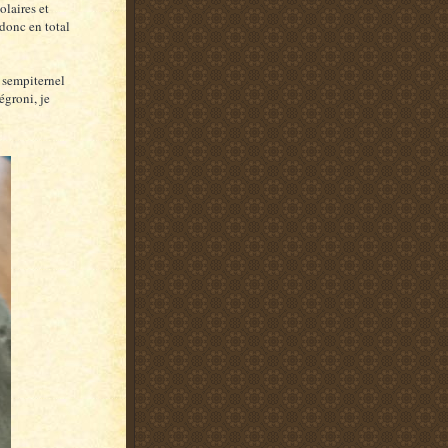
olaires et
 donc en total
 sempiternel
égroni, je