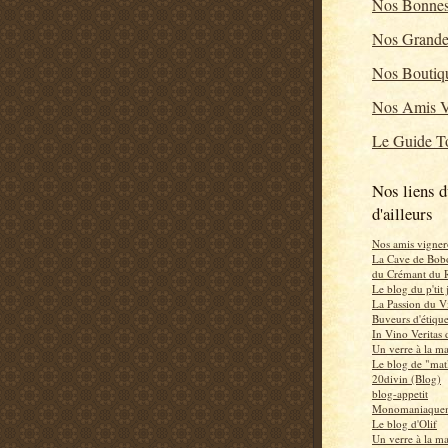
Nos Bonnes
Nos Grande
Nos Boutiq
Nos Amis V
Le Guide To
Nos liens d
d'ailleurs
Nos amis vigner
La Cave de Bob
du Crémant du 
Le blog du p'tit
La Passion du V
Buveurs d'étiqu
In Vino Veritas
Un verre à la m
Le blog de "mat
20divin (Blog)
blog-appetit
Monomaniaquem
Le blog d'Olif
Un verre à la m