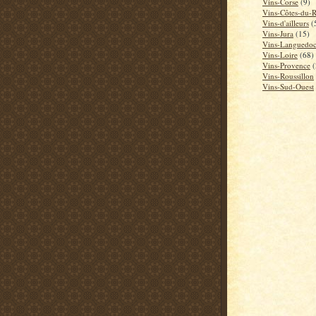
Vins-Corse
(9)
Vins-Côtes-du-
Vins-d'ailleurs
(
Vins-Jura
(15)
Vins-Languedo
Vins-Loire
(68)
Vins-Provence
(
Vins-Roussillon
Vins-Sud-Ouest