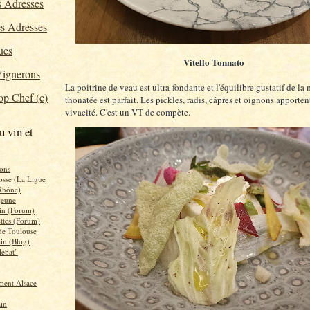
 Adresses
s Adresses
ues
Vitello Tonnato
ignerons
La poitrine de veau est ultra-fondante et l'équilibre gustatif de l
p Chef (c)
thonatée est parfait. Les pickles, radis, câpres et oignons apporten
vivacité. C'est un VT de compète.
u vin et
ons
osse (La Ligue
Rhône)
 jeune
in (Forum)
ettes (Forum)
 de Toulouse
ain (Blog)
lebat"
ent Alsace
ain