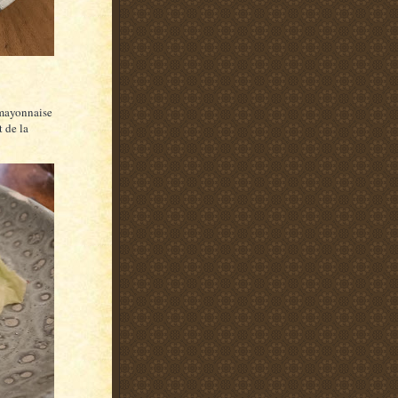
a mayonnaise
t de la