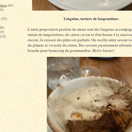
Rhône
(61)
55)
Linguine, tartare de langoustines
c
(22)
26)
L'autre proposition pastière du menu sont des linguine accompag
(3)
tartare de langoustines, de citron caviar et d'un beurre à la saucis
(12)
encore, la cuisson des pâtes est parfaite. On oscille entre saveur i
du piment et vivacité du citron. Des saveurs joyeusement rebondi
bouche pour beaucoup de gourmandise.
Molto buono
!