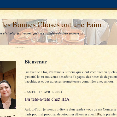
 les Bonnes Choses ont une Faim
es vinicoles, gastronomiques et culinaires de deux amoureux
Bienvenue
Bienvenue à toi, aventureux surfeur, qui vient s'échouer en quête 
gustatif. Ici tu trouveras des récits d'agapes, des notes de dégustat
bacchiques et des adresses prometteuses compilées avec amour.
SAMEDI 13 AVRIL 2024
Un tête-à-tête chez IDA
Aujourd'hui, je prends prétexte d'un rendez-vous de ma Comtesse
IDA
Paris pour lui proposer de retourner déjeuner chez
, la premiè
s-nous ?