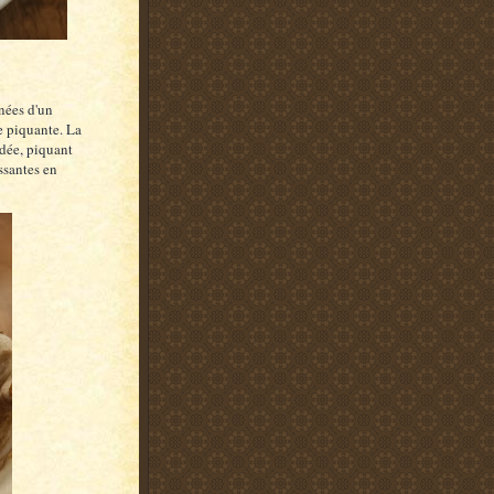
nées d'un
se piquante. La
odée, piquant
ssantes en