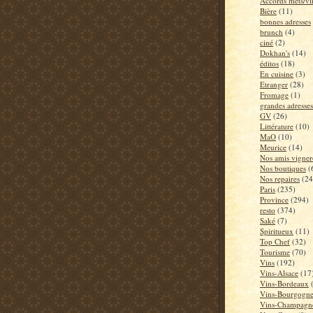
Accords mets/vi
Bière
(11)
bonnes adresses
brunch
(4)
ciné
(2)
Dokhan's
(14)
éditos
(18)
En cuisine
(3)
Etranger
(28)
Fromage
(1)
grandes adresses
GV
(26)
Littérature
(10)
MaO
(10)
Meurice
(14)
Nos amis vigner
Nos boutiques
(
Nos repaires
(24
Paris
(235)
Province
(294)
resto
(374)
Saké
(7)
Spiritueux
(11)
Top Chef
(32)
Tourisme
(70)
Vins
(192)
Vins-Alsace
(17
Vins-Bordeaux
Vins-Bourgogn
Vins-Champagn