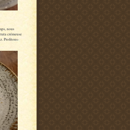
emps, nous
urrata crémeuse
z. Profitons-