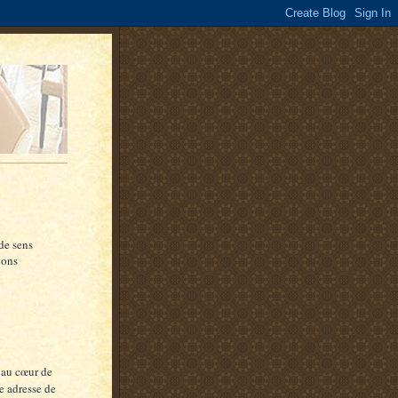
de sens
ions
 au cœur de
re adresse de