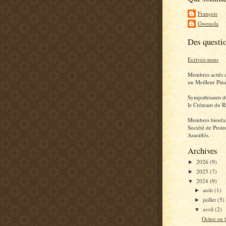
François
Gwenola
Des questi
Ecrivez-nous
Membres actifs 
un Meilleur Pina
Sympathisants d
le Crémant du R
Membres bienfai
Société de Prote
Assoiffés.
Archives
2026
(9)
►
2025
(7)
►
2024
(9)
▼
août
(1)
►
juillet
(5)
►
avril
(2)
▼
Ochre en 