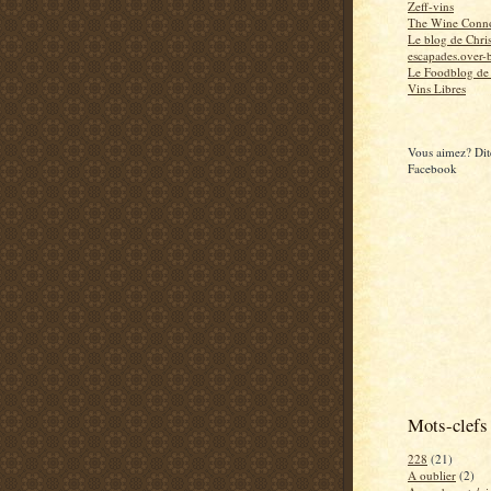
Zeff-vins
The Wine Conno
Le blog de Chri
escapades.over-b
Le Foodblog de
Vins Libres
Vous aimez? Dite
Facebook
Mots-clefs
228
(21)
A oublier
(2)