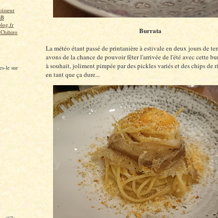
isseur
sB
log.fr
Burrata
 Chihiro
La météo étant passé de printanière à estivale en deux jours de t
avons de la chance de pouvoir fêter l'arrivée de l'été avec cette b
à souhait, joliment pimpée par des pickles variés et des chips de ri
s-le sur
en tant que ça dure...