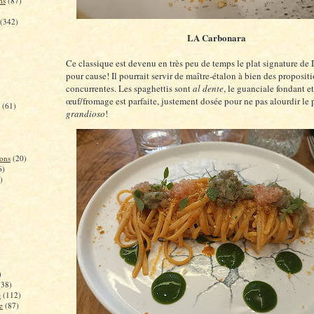
ns
(87)
(342)
LA Carbonara
Ce classique est devenu en très peu de temps le plat signature de
pour cause! Il pourrait servir de maître-étalon à bien des proposit
concurrentes. Les spaghettis sont
al dente
, le guanciale fondant e
œuf/fromage est parfaite, justement dosée pour ne pas alourdir le 
(61)
grandioso
!
ons
(20)
6)
)
)
(38)
e
(112)
e
(87)