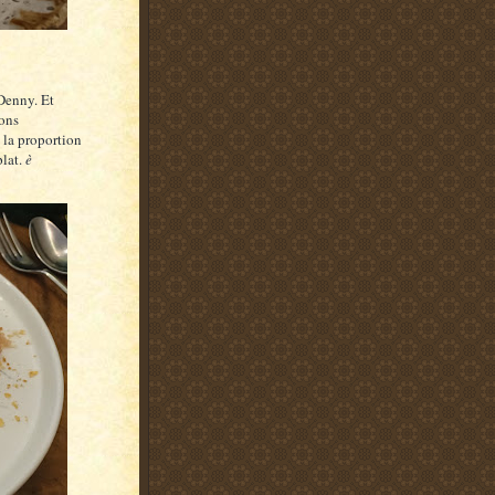
 Denny. Et
ions
t la proportion
plat.
è