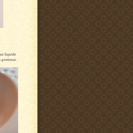
r
an liquide
s gouteuse.