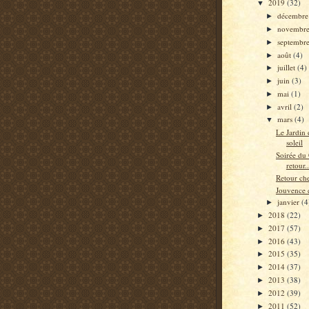
2019
(32)
▼
décembr
►
novembr
►
septembr
►
août
(4)
►
juillet
(4)
►
juin
(3)
►
mai
(1)
►
avril
(2)
►
mars
(4)
▼
Le Jardin
soleil
Soirée du 
retour..
Retour che
Jouvence 
janvier
(4
►
2018
(22)
►
2017
(57)
►
2016
(43)
►
2015
(35)
►
2014
(37)
►
2013
(38)
►
2012
(39)
►
2011
(52)
►