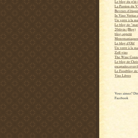
Le blog du p'tit
La Passion du V
Buveurs d'étiqu
In Vino Veritas
Un verre à la m
Le blog de "mat
20divin (Blog)
blog-appetit
Monomaniaquem
Le blog d'Olif
Un verre à la m
Zeff-vins
The Wine Conno
Le blog de Chri
escapades.over-b
Le Foodblog de
Vins Libres
Vous aimez? Dite
Facebook