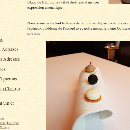
Blanc de Blancs, très vif et droit, pur dans son
expression aromatique.
Nous avons ainsi tout le temps de compulser l'épais livre de cave
l'épineux problème de l'accord avec notre menu, le menu Quintes
services.
es
 Adresses
s Adresses
ues
ignerons
p Chef (c)
u vin et
ons
osse (La Ligue
Rhône)