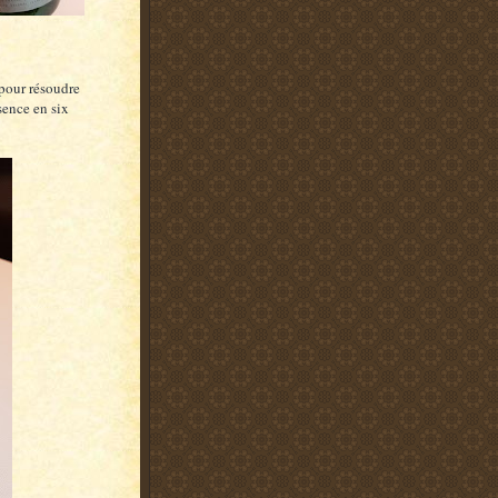
 pour résoudre
sence en six