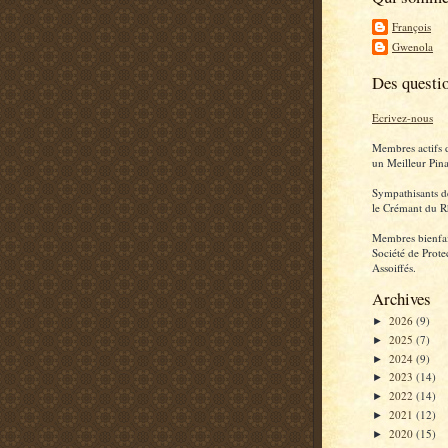
François
Gwenola
Des questi
Ecrivez-nous
Membres actifs 
un Meilleur Pina
Sympathisants d
le Crémant du R
Membres bienfai
Société de Prote
Assoiffés.
Archives
2026
(9)
►
2025
(7)
►
2024
(9)
►
2023
(14)
►
2022
(14)
►
2021
(12)
►
2020
(15)
►