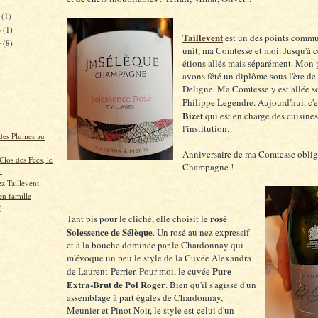
e
(1)
e
(1)
Taillevent
est un des points commu
e
(8)
unit, ma Comtesse et moi. Jusqu'à c
étions allés mais séparément. Mon 
avons fêté un diplôme sous l'ère d
Deligne. Ma Comtesse y est allée so
Philippe Legendre. Aujourd'hui, c'
Bizet
qui est en charge des cuisines
l'institution.
 des Plumes au
Anniversaire de ma Comtesse oblige
Clos des Fées, le
Champagne !
.
z Taillevent
en famille
)
rosé
Tant pis pour le cliché, elle choisit le
Solessence de Sélèque
. Un rosé au nez expressif
et à la bouche dominée par le Chardonnay qui
m'évoque un peu le style de la Cuvée Alexandra
Pure
de Laurent-Perrier. Pour moi, le cuvée
Extra-Brut de Pol Roger
. Bien qu'il s'agisse d'un
assemblage à part égales de Chardonnay,
Meunier et Pinot Noir, le style est celui d'un