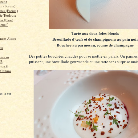
 jeune
in (Forum)
ettes (Forum)
 de Toulouse
ain (Blog)
lebat"
Tarte aux deux foies blonds
ent Alsace
Brouillade d’œufs et de champignons au pain noi
Bouchée au parmesan, écume de champagne
ain
Des petites bouchées chaudes pour se mettre en palais. Un parmes
isseur
puissant, une brouillade gourmande et une tarte sans surprise mai
sB
log.fr
 Chihiro
s-le sur