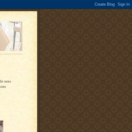
de sens
ions