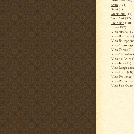
Province
(294)
resto
(374)
Saké
(7)
Spiritueux
(11)
Top Chef
(32)
Tourisme
(70)
Vins
(192)
Vins-Alsace
(17
Vins-Bordeaux
Vins-Bourgogn
Vins-Champagn
Vins-Corse
(9)
Vins-Côtes-du-
Vins-d'ailleurs
(
Vins-Jura
(15)
Vins-Languedo
Vins-Loire
(68)
Vins-Provence
(
Vins-Roussillon
Vins-Sud-Ouest