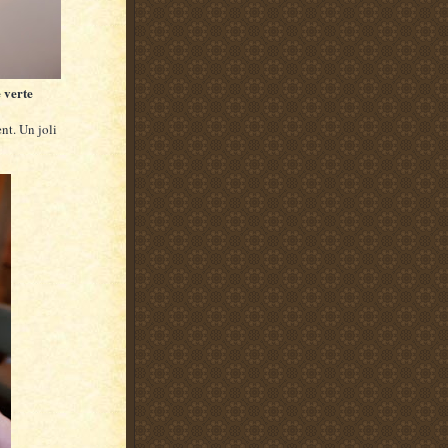
 verte
nt. Un joli