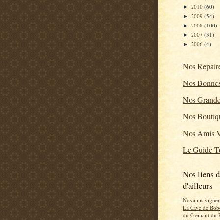
2010
(60)
►
2009
(54)
►
2008
(100)
►
2007
(31)
►
2006
(4)
►
Nos Repair
Nos Bonnes
Nos Grande
Nos Boutiq
Nos Amis V
Le Guide To
Nos liens d
d'ailleurs
Nos amis vigner
La Cave de Bob
du Crémant du 