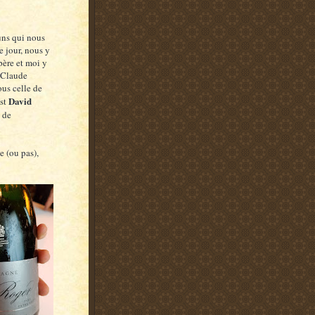
ns qui nous
e jour, nous y
père et moi y
e Claude
us celle de
David
est
 de
 (ou pas),