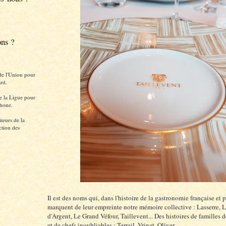
ons ?
de l'Union pour
rd.
e la Ligue pour
hone.
teurs de la
ction des
Il est des noms qui, dans l'histoire de la gastronomie française et 
marquent de leur empreinte notre mémoire collective : Lasserre, 
d'Argent, Le Grand Véfour, Taillevent... Des histoires de familles d
et de chefs inoubliables : Terrail, Vrinat, Oliver...