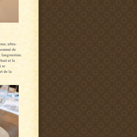
rue, ultra-
onsommé de
t langoustine.
hair et la
i se
et de la