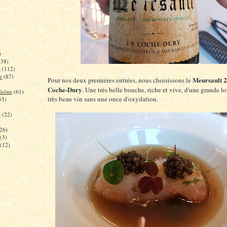
)
(38)
e
(112)
e
(87)
Meursault 2
Pour nos deux premières entrées, nous choisissons le
Coche-Dury
. Une très belle bouche, riche et vive, d'une grande l
Rhône
(61)
très beau vin sans une once d'oxydation.
55)
c
(22)
26)
(3)
(12)