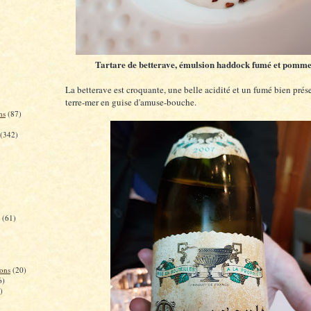
Tartare de betterave, émulsion haddock fumé et pomme
La betterave est croquante, une belle acidité et un fumé bien prése
terre-mer en guise d'amuse-bouche.
ns
(87)
(342)
(61)
ons
(20)
6)
)