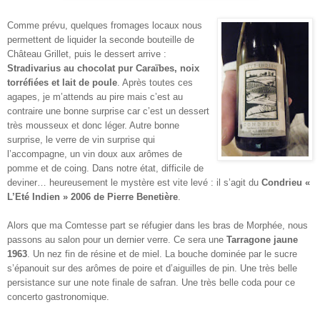
Comme prévu, quelques fromages locaux nous
permettent de liquider la seconde bouteille de
Château Grillet, puis le dessert arrive :
Stradivarius au chocolat pur Caraïbes, noix
torréfiées et lait de poule
. Après toutes ces
agapes, je m’attends au pire mais c’est au
contraire une bonne surprise car c’est un dessert
très mousseux et donc léger. Autre bonne
surprise, le verre de vin surprise qui
l’accompagne, un vin doux aux arômes de
pomme et de coing. Dans notre état, difficile de
deviner… heureusement le mystère est vite levé : il s’agit du
Condrieu «
L’Eté Indien » 2006 de Pierre Benetière
.
Alors que ma Comtesse part se réfugier dans les bras de Morphée, nous
passons au salon pour un dernier verre. Ce sera une
Tarragone jaune
1963
. Un nez fin de résine et de miel. La bouche dominée par le sucre
s’épanouit sur des arômes de poire et d’aiguilles de pin. Une très belle
persistance sur une note finale de safran. Une très belle coda pour ce
concerto gastronomique.