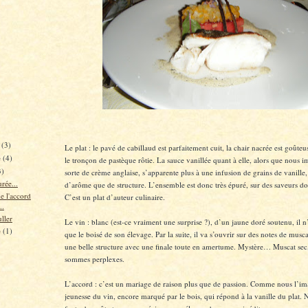
e
(3)
Le plat : le pavé de cabillaud est parfaitement cuit, la chair nacrée est goût
e
(4)
le tronçon de pastèque rôtie. La sauce vanillée quant à elle, alors que nous 
3)
sorte de crème anglaise, s’apparente plus à une infusion de grains de vanille,
rée...
d’arôme que de structure. L’ensemble est donc très épuré, sur des saveurs do
e l'accord
C’est un plat d’auteur culinaire.
..
uller
Le vin : blanc (est-ce vraiment une surprise ?), d’un jaune doré soutenu, il 
e
(1)
que le boisé de son élevage. Par la suite, il va s’ouvrir sur des notes de mus
une belle structure avec une finale toute en amertume. Mystère… Muscat s
sommes perplexes.
L’accord : c’est un mariage de raison plus que de passion. Comme nous l’ima
jeunesse du vin, encore marqué par le bois, qui répond à la vanille du plat.