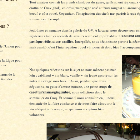
Tout amateur connait les grands classiques du genre, qu'ils soient régionaux 
crottin de Chavignol), colorés (champagne rosé et fruits rouges) ou aromati
boeuf et côte-rotie). Cependant, l'imagination des chefs met parfois à rude é
sommeliers. Exemple :
ons ?
Petit diner en semaine dans la galerie du GV. A la carte, nous découvrons un 
mystérieux tant les accords de saveurs semblent improbables :
Cabillaud aux
pastèque rôtie, sauce vanillée
. Interpellés, nous décidons de partir à la déco
de l'Union pour
mais aussitôt c’est l’interrogation : quel vin pourrait donc bien l’accompagn
rd.
e la Ligue pour
hone.
Nos quelques réflexions sur le sujet ne nous mènent pas bien
teurs de la
loin : cabillaud = vin blanc, vanille = vin jeune encore sur les
ction des
notes d’élevage sous bois… Aussi, pendant que nous
dégustons, en guise d'amuse-bouche, une petite
soupe de
carottes/ananas/gingembre
, nous sollicitons donc le
sommelier du Cinq. Et comme il nous connaît bien, il nous
demande de lui faire confiance et de nous faire découvrir le
vin adéquat à l’aveugle, ce que nous acceptons bien
volontiers.