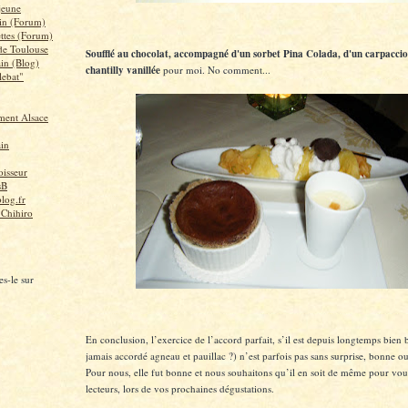
 jeune
in (Forum)
ettes (Forum)
 de Toulouse
Soufflé au chocolat, accompagné d'un sorbet Pina Colada, d'un carpaccio
ain (Blog)
chantilly vanillée
pour moi. No comment...
lebat"
ent Alsace
ain
isseur
sB
log.fr
 Chihiro
s-le sur
En conclusion, l’exercice de l’accord parfait, s’il est depuis longtemps bien b
jamais accordé agneau et pauillac ?) n’est parfois pas sans surprise, bonne 
Pour nous, elle fut bonne et nous souhaitons qu’il en soit de même pour vous
lecteurs, lors de vos prochaines dégustations.