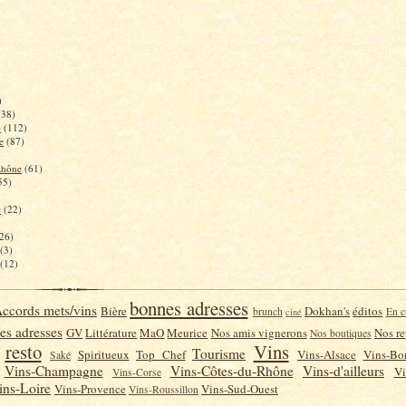
)
(38)
e
(112)
e
(87)
Rhône
(61)
55)
c
(22)
26)
(3)
(12)
bonnes adresses
ccords mets/vins
Bière
Dokhan's
éditos
brunch
En c
ciné
es adresses
GV
Littérature
MaO
Meurice
Nos amis vignerons
Nos re
Nos boutiques
resto
Vins
Tourisme
Spiritueux
Top Chef
Vins-Alsace
Vins-Bo
Saké
Vins-Champagne
Vins-Côtes-du-Rhône
Vins-d'ailleurs
Vi
Vins-Corse
ins-Loire
Vins-Provence
Vins-Sud-Ouest
Vins-Roussillon