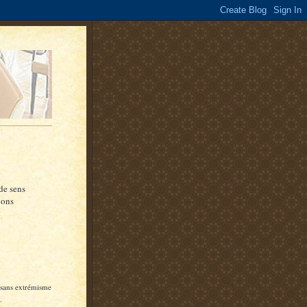
de sens
ions
, sans extrémisme
.