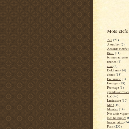
Mots-clefs
228
(21)
A oublier
(2)
Accords mets/vi
Bière
(11)
bonnes adresses
brunch
(4)
ciné
(2)
Dokhan's
(14)
éditos
(18)
En cuisine
(3)
Etranger
(28)
Fromage
(1)
grandes adresses
GV
(26)
Littérature
(10)
MaO
(10)
Meurice
(14)
Nos amis vigner
Nos boutiques
(
Nos repaires
(24
Paris
(235)