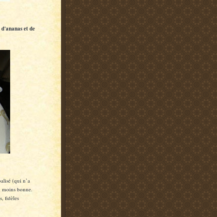
 d'ananas et de
alisé (qui n’a
ou moins bonne.
, fidèles