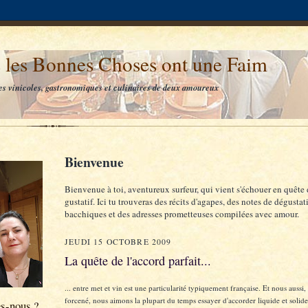
 les Bonnes Choses ont une Faim
es vinicoles, gastronomiques et culinaires de deux amoureux
Bienvenue
Bienvenue à toi, aventureux surfeur, qui vient s'échouer en quête 
gustatif. Ici tu trouveras des récits d'agapes, des notes de dégustat
bacchiques et des adresses prometteuses compilées avec amour.
JEUDI 15 OCTOBRE 2009
La quête de l'accord parfait...
... entre met et vin est une particularité typiquement française. Et nous aussi
forcené, nous aimons la plupart du temps essayer d'accorder liquide et solide
s-nous ?