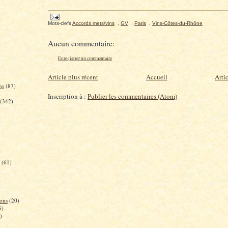
Mots-clefs
Accords mets/vins
,
GV
,
Paris
,
Vins-Côtes-du-Rhône
Aucun commentaire:
Enregistrer un commentaire
Article plus récent
Accueil
Arti
ns
(87)
Inscription à :
Publier les commentaires (Atom)
(342)
(61)
ons
(20)
6)
)