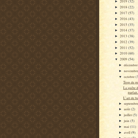
2019
(32)
►
2018
(22)
►
2017
(57)
►
2016
(43)
►
2015
(35)
►
2014
(37)
►
2013
(38)
►
2012
(39)
►
2011
(52)
►
2010
(60)
►
2009
(54)
▼
décembr
►
novembr
►
octobre
(
▼
Trop de pu
La quête d
parfait.
L’art de b
septembr
►
août
(2)
►
juillet
(5)
►
juin
(5)
►
mai
(11)
►
avril
(9)
►
mars
(3)