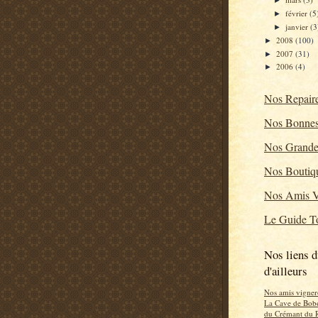
►
février
(5
►
janvier
(3
►
2008
(100)
►
2007
(31)
►
2006
(4)
►
Nos Repair
Nos Bonnes
Nos Grande
Nos Boutiq
Nos Amis V
Le Guide To
Nos liens d
d'ailleurs
Nos amis vigner
La Cave de Bob
du Crémant du 