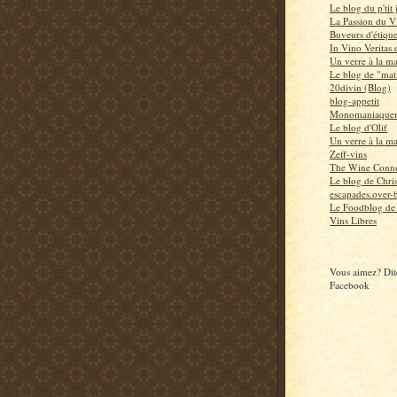
Le blog du p'tit
La Passion du V
Buveurs d'étiqu
In Vino Veritas
Un verre à la m
Le blog de "mat
20divin (Blog)
blog-appetit
Monomaniaquem
Le blog d'Olif
Un verre à la m
Zeff-vins
The Wine Conno
Le blog de Chri
escapades.over-b
Le Foodblog de
Vins Libres
Vous aimez? Dite
Facebook