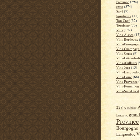
Province
(294)
resto
(374)
Saké
(7)
Spiritueux
(11)
Top Chef
(32)
Tourisme
(70)
Vins
(192)
Vins-Alsace
(17
Vins-Bordeaux
Vins-Bourgogn
Vins-Champagn
Vins-Corse
(9)
Vins-Côtes-du-
Vins-d'ailleurs
(
Vins-Jura
(15)
Vins-Languedo
Vins-Loire
(68)
Vins-Provence
(
Vins-Roussillon
Vins-Sud-Ouest
A
228
A oublier
grand
Fromage
Province
Bourgogne
V
Languedoc