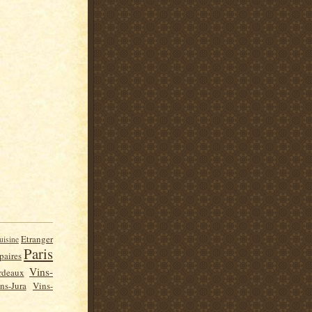
Etranger
uisine
Paris
paires
Vins-
rdeaux
ns-Jura
Vins-