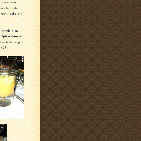
(sancerre et
ques (côte de
preuve celle des
intitulé bien
 épices douces,
uverte de ce plat
er ??