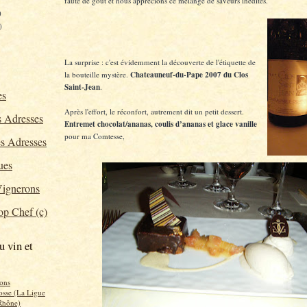
faute de goût et nous apprécions ce mélange de saveurs inédites.
)
)
La surprise : c'est évidemment la découverte de l'étiquette de
la bouteille mystère.
Chateauneuf-du-Pape 2007 du Clos
Saint-Jean
.
es
Après l'effort, le réconfort, autrement dit un petit dessert.
 Adresses
Entremet chocolat/ananas, coulis d’ananas et glace vanille
pour ma Comtesse,
s Adresses
ues
ignerons
p Chef (c)
u vin et
ons
osse (La Ligue
Rhône)