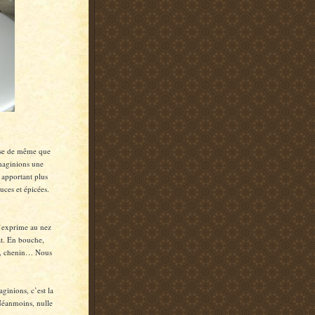
euse de même que
imaginions une
 apportant plus
uces et épicées.
n’exprime au nez
cat. En bouche,
ec, chenin… Nous
ginions, c’est la
 Néanmoins, nulle