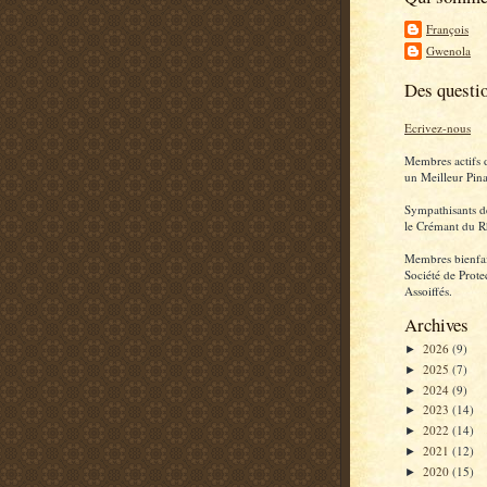
François
Gwenola
Des questi
Ecrivez-nous
Membres actifs 
un Meilleur Pina
Sympathisants d
le Crémant du R
Membres bienfai
Société de Prote
Assoiffés.
Archives
2026
(9)
►
2025
(7)
►
2024
(9)
►
2023
(14)
►
2022
(14)
►
2021
(12)
►
2020
(15)
►