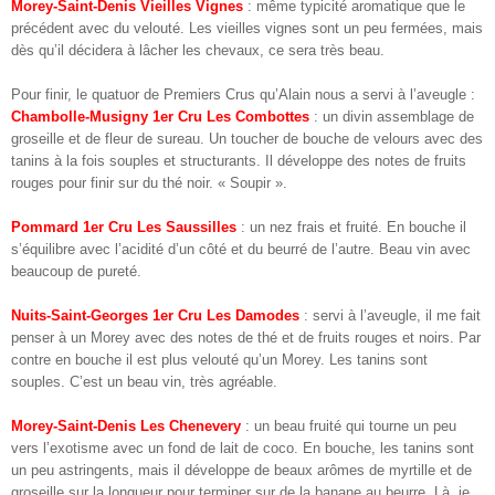
Morey-Saint-Denis Vieilles Vignes
: même typicité aromatique que le
précédent avec du velouté. Les vieilles vignes sont un peu fermées, mais
dès qu’il décidera à lâcher les chevaux, ce sera très beau.
Pour finir, le quatuor de Premiers Crus qu’Alain nous a servi à l’aveugle :
Chambolle-Musigny 1er Cru Les Combottes
: un divin assemblage de
groseille et de fleur de sureau. Un toucher de bouche de velours avec des
tanins à la fois souples et structurants. Il développe des notes de fruits
rouges pour finir sur du thé noir. « Soupir ».
Pommard 1er Cru Les Saussilles
: un nez frais et fruité. En bouche il
s’équilibre avec l’acidité d’un côté et du beurré de l’autre. Beau vin avec
beaucoup de pureté.
Nuits-Saint-Georges 1er Cru Les Damodes
: servi à l’aveugle, il me fait
penser à un Morey avec des notes de thé et de fruits rouges et noirs. Par
contre en bouche il est plus velouté qu’un Morey. Les tanins sont
souples. C’est un beau vin, très agréable.
Morey-Saint-Denis Les Chenevery
: un beau fruité qui tourne un peu
vers l’exotisme avec un fond de lait de coco. En bouche, les tanins sont
un peu astringents, mais il développe de beaux arômes de myrtille et de
groseille sur la longueur pour terminer sur de la banane au beurre. Là, je