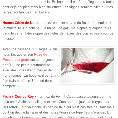
bois. En bouche, il est fin et élégant, les tanins
sont déjà souples mais bien structurés, les vignes seraient-elles sur des
terres proches de Chambolle ?
Hautes-Côtes-de-Nuits
: un nez complexe avec du fruité, du floral et de
la minéralité. En bouche, il a un peu de gaz, mais après quelques tours
dans le verre, il développe des notes de fraises des bois et beaucoup de
finesse.
Avant de passer aux Villages, Alain
nous fait goûter son
Rosé de
Passe-tout-grain
qui est toujours
en fût : une petite gourmandise
avec des notes d’agrumes et de
fruits rouges. En bouche, il est à la
fois frais et aérien. Un rosé de «
compète’ ».
Fixin « Combe Roy »
: un nez de Fixin ! Ca se passe toujours comme
cela chez Alain, ses villages et 1ers Crus sont toujours bien typés par
leur terroir. Je disais donc un nez de fixin qui n’est pas très causant mais
dont on devine la fraise et des notes florales de type fleur d’oranger. En
bouche, il est gourmand avec des tanins déjà souples et une acidité qui