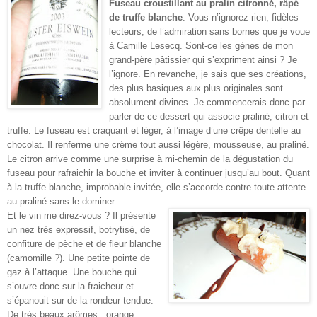
Fuseau croustillant au pralin citronné, râpé
de truffe blanche
. Vous n’ignorez rien, fidèles
lecteurs, de l’admiration sans bornes que je voue
à Camille Lesecq. Sont-ce les gènes de mon
grand-père pâtissier qui s’expriment ainsi ? Je
l’ignore. En revanche, je sais que ses créations,
des plus basiques aux plus originales sont
absolument divines. Je commencerais donc par
parler de ce dessert qui associe praliné, citron et
truffe. Le fuseau est craquant et léger, à l’image d’une crêpe dentelle au
chocolat. Il renferme une crème tout aussi légère, mousseuse, au praliné.
Le citron arrive comme une surprise à mi-chemin de la dégustation du
fuseau pour rafraichir la bouche et inviter à continuer jusqu’au bout. Quant
à la truffe blanche, improbable invitée, elle s’accorde contre toute attente
au praliné sans le dominer.
Et le vin me direz-vous ? Il présente
un nez très expressif, botrytisé, de
confiture de pèche et de fleur blanche
(camomille ?). Une petite pointe de
gaz à l’attaque. Une bouche qui
s’ouvre donc sur la fraicheur et
s’épanouit sur de la rondeur tendue.
De très beaux arômes : orange