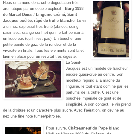
Nous entamons donc cette dégustation très
aromatique par un couple explosif :
Burg 1998
de Marcel Deiss / Linguine crémé, Saint-
Jacques poêlée, râpé de truffe blanche
. Le vin
a un nez expressif très fruité (abricot, coing,
raisin sec, orange confite) qui me fait penser à
un liquoreux (qu’il n’est pas). En bouche, une
petite pointe de gaz, de la rondeur et de la
vivacité en finale. Tous les éléments sont là et
bien en place pour un résultat très digeste.
La Saint-
Jacques est un modèle de fraicheur,
encore quasi-crue au centre. Son
moelleux répond à la mâche du
linguine, le tout étant dominé par les
parfums de la truffe. C’est une
bouchée impériale de gout et de
simplicité. A son contact, le vin prend
de la droiture et un caractère plus sucré. Avec l’aération, on devine au
nez une fine note fumée/pétrolée.
Pour suivre,
Châteauneuf du Pape blanc