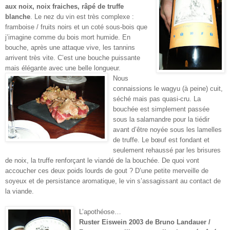
aux noix, noix fraiches, râpé de truffe
blanche
. Le nez du vin est très complexe :
framboise / fruits noirs et un coté sous-bois que
j’imagine comme du bois mort humide. En
bouche, après une attaque vive, les tannins
arrivent très vite. C’est une bouche puissante
mais élégante avec une belle longueur.
Nous
connaissions le wagyu (à peine) cuit,
séché mais pas quasi-cru. La
bouchée est simplement passée
sous la salamandre pour la tiédir
avant d’être noyée sous les lamelles
de truffe. Le bœuf est fondant et
seulement rehaussé par les brisures
de noix, la truffe renforçant le viandé de la bouchée. De quoi vont
accoucher ces deux poids lourds de gout ? D’une petite merveille de
soyeux et de persistance aromatique, le vin s’assagissant au contact de
la viande.
L’apothéose…
Ruster Eiswein 2003 de Bruno Landauer /