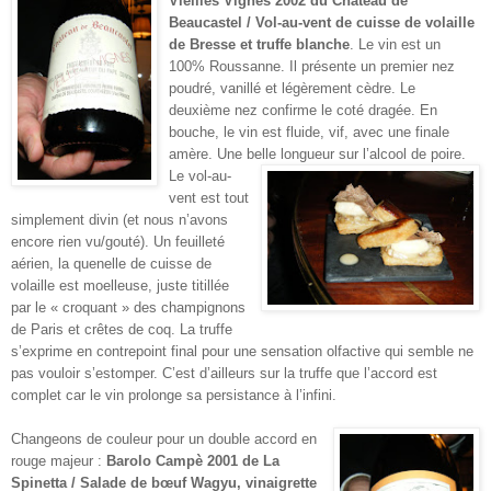
Vieilles Vignes 2002 du Château de
Beaucastel / Vol-au-vent de cuisse de volaille
de Bresse et truffe blanche
. Le vin est un
100% Roussanne. Il présente un premier nez
poudré, vanillé et légèrement cèdre. Le
deuxième nez confirme le coté dragée. En
bouche, le vin est fluide, vif, avec une finale
amère. Une belle longueur sur l’alcool de poire.
Le vol-au-
vent est tout
simplement divin (et nous n’avons
encore rien vu/gouté). Un feuilleté
aérien, la quenelle de cuisse de
volaille est moelleuse, juste titillée
par le « croquant » des champignons
de Paris et crêtes de coq. La truffe
s’exprime en contrepoint final pour une sensation olfactive qui semble ne
pas vouloir s’estomper. C’est d’ailleurs sur la truffe que l’accord est
complet car le vin prolonge sa persistance à l’infini.
Changeons de couleur pour un double accord en
rouge majeur :
Barolo Campè 2001 de La
Spinetta / Salade de bœuf Wagyu, vinaigrette