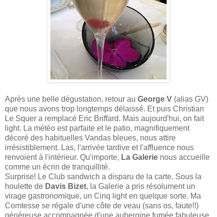
Après une belle dégustation, retour au
George V
(alias GV)
que nous avons trop longtemps délaissé. Et puis Christian
Le Squer a remplacé Eric Briffard. Mais aujourd'hui, on fait
light. La météo est parfaite et le patio, magnifiquement
décoré des habituelles Vandas bleues, nous attire
irrésistiblement. Las, l'arrivée tardive et l'affluence nous
renvoient à l'intérieur. Qu'importe,
La Galerie
nous accueille
comme un écrin de tranquillité.
Surprise! Le Club sandwich a disparu de la carte. Sous la
houlette de
Davis Bizet
, la Galerie a pris résolument un
virage gastronomique, un Cinq light en quelque sorte. Ma
Comtesse se régale d'une côte de veau (sans os, faute!!)
généreuse accompagnée d'une aubergine fumée fabuleuse