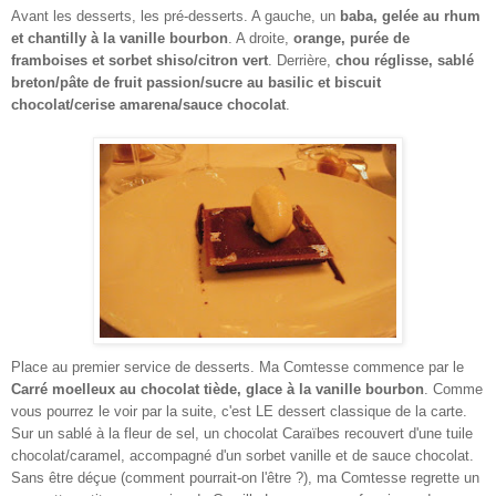
Avant les desserts, les pré-desserts. A gauche, un
baba, gelée au rhum
et chantilly à la vanille bourbon
. A droite,
orange, purée de
framboises et sorbet shiso/citron vert
. Derrière,
chou réglisse, sablé
breton/pâte de fruit passion/sucre au basilic et biscuit
chocolat/cerise amarena/sauce chocolat
.
Place au premier service de desserts. Ma Comtesse commence par le
Carré moelleux au chocolat tiède, glace à la vanille bourbon
. Comme
vous pourrez le voir par la suite, c'est LE dessert classique de la carte.
Sur un sablé à la fleur de sel, un chocolat Caraïbes recouvert d'une tuile
chocolat/caramel, accompagné d'un sorbet vanille et de sauce chocolat.
Sans être déçue (comment pourrait-on l'être ?), ma Comtesse regrette un