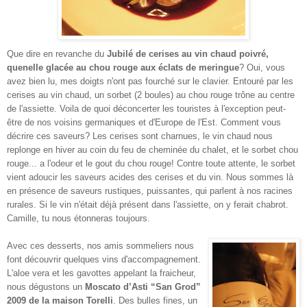
Que dire en revanche du
Jubilé de cerises au vin chaud poivré,
quenelle glacée au chou rouge aux éclats de meringue
? Oui, vous
avez bien lu, mes doigts n'ont pas fourché sur le clavier. Entouré par les
cerises au vin chaud, un sorbet (2 boules) au chou rouge trône au centre
de l'assiette. Voila de quoi déconcerter les touristes à l'exception peut-
être de nos voisins germaniques et d'Europe de l'Est. Comment vous
décrire ces saveurs? Les cerises sont charnues, le vin chaud nous
replonge en hiver au coin du feu de cheminée du chalet, et le sorbet chou
rouge... a l'odeur et le gout du chou rouge! Contre toute attente, le sorbet
vient adoucir les saveurs acides des cerises et du vin. Nous sommes là
en présence de saveurs rustiques, puissantes, qui parlent à nos racines
rurales. Si le vin n'était déjà présent dans l'assiette, on y ferait chabrot.
Camille, tu nous étonneras toujours.
Avec ces desserts, nos amis sommeliers nous
font découvrir quelques vins d'accompagnement.
L'aloe vera et les gavottes appelant la fraicheur,
nous dégustons un
Moscato d’Asti “San Grod”
2009 de la maison Torelli
. Des bulles fines, un